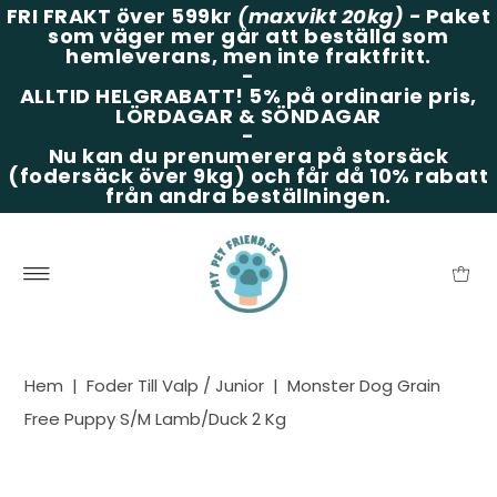
FRI FRAKT över 599kr
(maxvikt 20kg)
-
Paket
som väger mer går att beställa som
hemleverans, men inte fraktfritt.
-
ALLTID HELGRABATT!
5% på ordinarie pris,
LÖRDAGAR & SÖNDAGAR
-
Nu kan du prenumerera på storsäck
(fodersäck över 9kg) och får då 10% rabatt
från andra beställningen.
Hem
|
Foder Till Valp / Junior
|
Monster Dog Grain
Free Puppy S/M Lamb/Duck 2 Kg