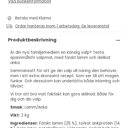
Visa butiksinformation
Betala med Klarna
Ordar hanteras inom 1 arbetsdag. Se leveranstid
Produktbeskrivning
Är din nya familjemedlem en känslig valp? Testa
spannmålsfri valpmat, med färskt lamm och delikat
anka.
Sammansatt för att ge din valp all näring den behöver,
men i ett extra skonsamt recept. Som ser till att magen
funkar. Och dessutom kan underlätta både inlärning och
tillväxt.
Vi tror att bra mat faktiskt kan göra skillnad. Både för
dig och din valp.
Smak:
Lamm/Anka
Vikt:
2 kg
Ingredienser:
Färskt lamm (25 %), torkat ankprotein (14