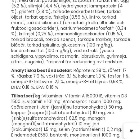
%), hela ärtor, potatisflingor, sötpotatis, torkat helt ägg
(5,2 %), sillmjöl (4,4 %), hydrolyserat lammprotein (4
%), grisfett (3,8 %), torkade sockerbetsfiber, torkad
öljäst, torkat äpple, fiskolja (0,56 %), linfrö, torkad
morot, torkad cikoriarot (en naturlig källa till inulin och
fruktooligosackarider), natriumhexametafosfat* (0,34
%), krillmjöl (0,25 %), mannanoligosackarider (0,15 %),
torkad broccoli, torkad spenat, torkade tranbär, torkade
blåbär, torkad spirulina, glukosamin (100 mg/kg),
kondroitinsulfat (100 mg/kg), växtextrakt (yucca
schidigera, vippvallmo, rosmarin, labruskavin, gurkmeja,
citrus, eugenia). *mineral för reducering av tandsten.
Analytiska beståndsdelar:
Råprotein: 28 %, råfett: 17
%, råaska: 7,9 %, växttråd: 3,1 %, kalcium: 1,3 %, fosfor: 1 %,
omega-6-fettsyror: 2,1 %, omega-3-fettsyror: 0,58 %,
DHA: 0,18 %, EPA: 0,16 %.
Tillsatser/kg:
Vitaminer: Vitamin A 15000 IE, vitamin D3
1500 IE, vitamin E 101 mg. Aminosyror: Taurin 1000 mg.
Spårelement: Järn (järn(II)sulfatmonohydrat) 50 mg,
koppar (koppar(II)sulfatpentahydrat) 10 mg, zink
(zink(II)sulfatmonohydrat) 62,5 mg, mangan
(mangan(II)sulfatmonohydrat) 10 mg, jod
(kalciumjodat) 1,5 mg, selen (natriumselenit) 0,2 mg.
Bindemedel: E558, bentonit-montmorillonit 1000 mg,