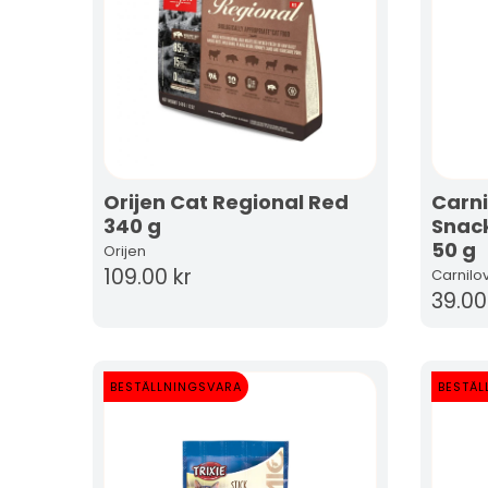
Orijen Cat Regional Red
Carni
340 g
Snack
50 g
Orijen
109.00 kr
Carnilo
39.00
BESTÄLLNINGSVARA
BESTÄL