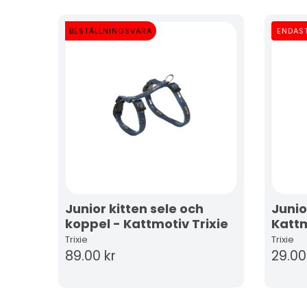
BESTÄLLNINGSVARA
ENDAST
Junior kitten sele och
Junio
koppel - Kattmotiv Trixie
Kattm
Trixie
Trixie
89.00 kr
29.00