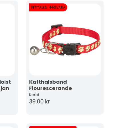
BESTÄLLNINGSVARA
oist
Katthalsband
mjan
Flourescerande
Kerbl
39.00 kr