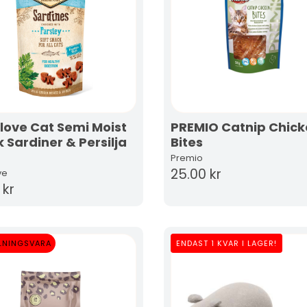
love Cat Semi Moist
PREMIO Catnip Chick
 Sardiner & Persilja
Bites
Premio
25.00 kr
ve
 kr
LNINGSVARA
ENDAST 1 KVAR I LAGER!