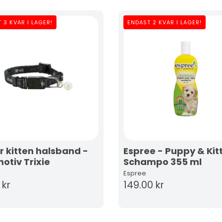
 3 KVAR I LAGER!
ENDAST 2 KVAR I LAGER!
r kitten halsband -
Espree - Puppy & Kit
otiv Trixie
Schampo 355 ml
Espree
 kr
149.00 kr