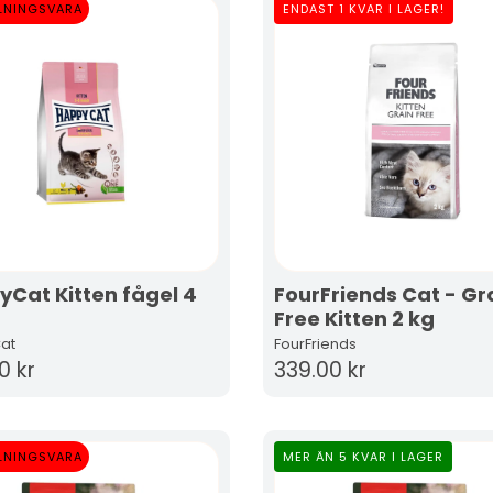
LNINGSVARA
ENDAST 1 KVAR I LAGER!
Cat Kitten fågel 4
FourFriends Cat - Gr
Free Kitten 2 kg
at
FourFriends
0 kr
339.00 kr
LNINGSVARA
MER ÄN 5 KVAR I LAGER