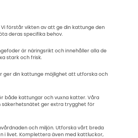
Vi förstår vikten av att ge din kattunge den
öta deras specifika behov.
efoder är näringsrikt och innehåller alla de
 stark och frisk.
ar ger din kattunge möjlighet att utforska och
ör både kattungar och vuxna katter. Våra
n säkerhetsnätet ger extra trygghet för
omvårdnaden och miljön. Utforska vårt breda
n i livet. Komplettera även med kattluckor,