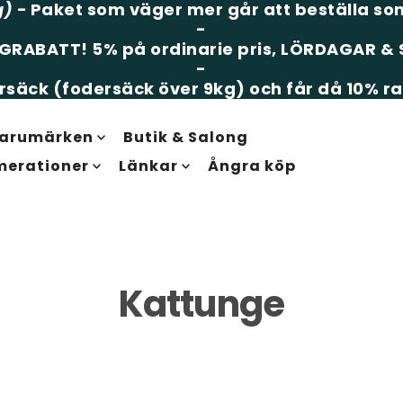
g)
-
Paket som väger mer går att beställa som
-
LGRABATT!
5% på ordinarie pris, LÖRDAGAR 
-
säck (fodersäck över 9kg) och får då 10% ra
arumärken
Butik & Salong
merationer
Länkar
Ångra köp
Kattunge