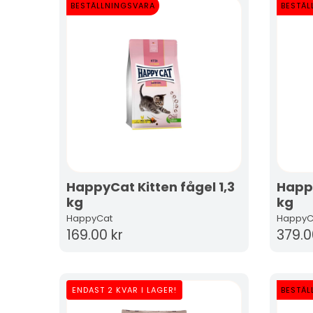
BESTÄLLNINGSVARA
BESTÄL
HappyCat Kitten fågel 1,3
Happy
kg
kg
HappyCat
HappyC
169.00 kr
379.0
ENDAST 2 KVAR I LAGER!
BESTÄL