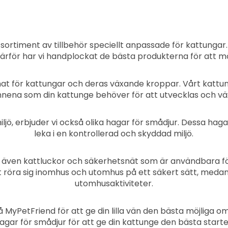
ortiment av tillbehör speciellt anpassade för kattungar. 
h därför har vi handplockat de bästa produkterna för att m
mat för kattungar och deras växande kroppar. Vårt kattung
nena som din kattunge behöver för att utvecklas och växa
ljö, erbjuder vi också olika hagar för smådjur. Dessa hag
leka i en kontrollerad och skyddad miljö.
 vi även kattluckor och säkerhetsnät som är användbara f
tt röra sig inomhus och utomhus på ett säkert sätt, meda
utomhusaktiviteter.
på MyPetFriend för att ge din lilla vän den bästa möjliga 
ar för smådjur för att ge din kattunge den bästa starte