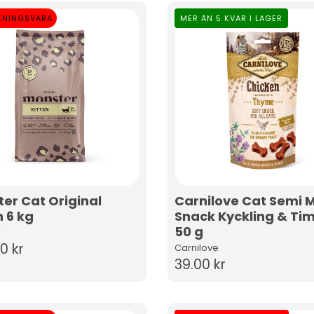
LNINGSVARA
MER ÄN 5 KVAR I LAGER
er Cat Original
Carnilove Cat Semi M
n 6 kg
Snack Kyckling & Ti
50 g
r
0 kr
Carnilove
39.00 kr