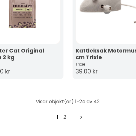
er Cat Original
Kattleksak Motormus
n 2 kg
cm Trixie
r
Trixie
0 kr
39.00 kr
Visar objekt(er) 1-24 av 42.
1
2