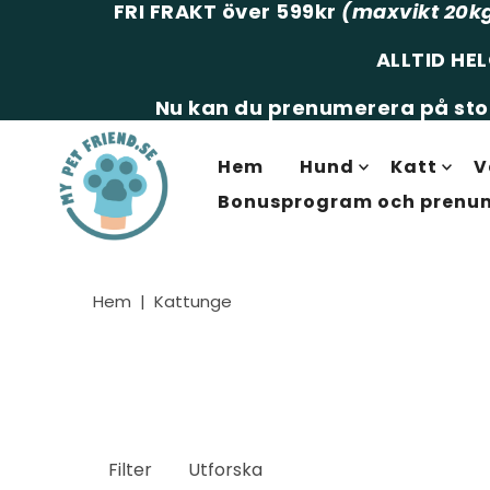
FRI FRAKT över 599kr
(maxvikt 20k
ALLTID HE
Nu kan du prenumerera på stor
Hem
Hund
Katt
V
Bonusprogram och prenu
Hem
|
Kattunge
Filter
Utforska