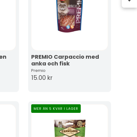
en
PREMIO Carpaccio med
anka och fisk
Premio
15.00 kr
MER ÄN 5 KVAR I LAGER