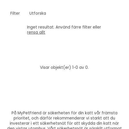
Filter
Utforska
Inget resultat. Använd färre filter eller
rensa allt
Visar objekt(er) 1-0 av 0.
På MyPetFriend är säkerheten för din katt vår främsta
prioritet, och därför rekommenderar vi starkt att du
investerar i ett säkerhetsnät för att skydda din katt när
den vistas utomhus. Vårt säkerhetsnät är särskilt utformat