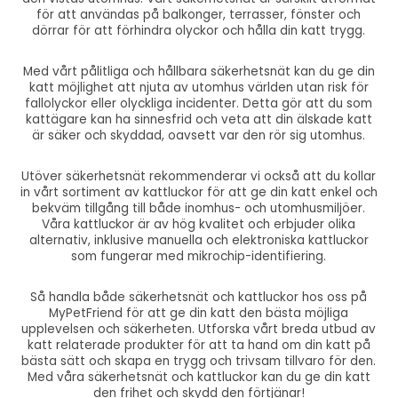
för att användas på balkonger, terrasser, fönster och
dörrar för att förhindra olyckor och hålla din katt trygg.
Med vårt pålitliga och hållbara säkerhetsnät kan du ge din
katt möjlighet att njuta av utomhus världen utan risk för
fallolyckor eller olyckliga incidenter. Detta gör att du som
kattägare kan ha sinnesfrid och veta att din älskade katt
är säker och skyddad, oavsett var den rör sig utomhus.
Utöver säkerhetsnät rekommenderar vi också att du kollar
in vårt sortiment av kattluckor för att ge din katt enkel och
bekväm tillgång till både inomhus- och utomhusmiljöer.
Våra kattluckor är av hög kvalitet och erbjuder olika
alternativ, inklusive manuella och elektroniska kattluckor
som fungerar med mikrochip-identifiering.
Så handla både säkerhetsnät och kattluckor hos oss på
MyPetFriend för att ge din katt den bästa möjliga
upplevelsen och säkerheten. Utforska vårt breda utbud av
katt relaterade produkter för att ta hand om din katt på
bästa sätt och skapa en trygg och trivsam tillvaro för den.
Med våra säkerhetsnät och kattluckor kan du ge din katt
den frihet och skydd den förtjänar!