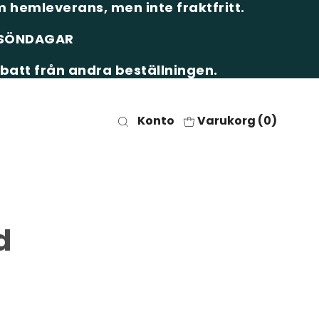
 hemleverans, men inte fraktfritt.
& SÖNDAGAR
batt från andra beställningen.
Konto
Varukorg (
0
)
d