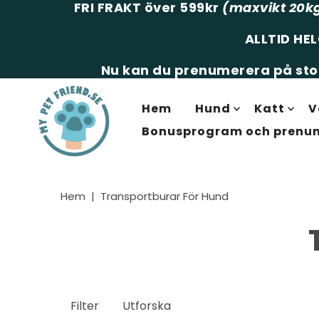
FRI FRAKT över 599kr
(maxvikt 20k
ALLTID HE
Nu kan du prenumerera på stor
Hem
Hund
Katt
V
Bonusprogram och prenu
Hem
|
Transportburar För Hund
Filter
Utforska