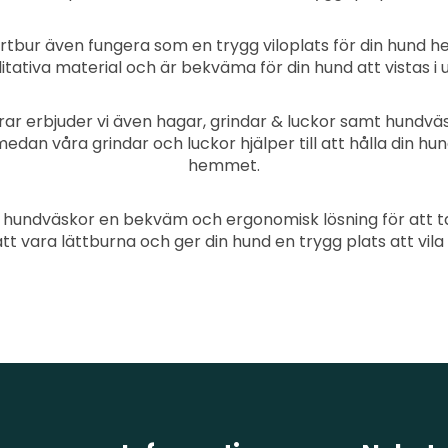
ortbur även fungera som en trygg viloplats för din hund 
litativa material och är bekväma för din hund att vistas i 
ar erbjuder vi även hagar, grindar & luckor samt hundväs
medan våra grindar och luckor hjälper till att hålla din h
hemmet.
a hundväskor en bekväm och ergonomisk lösning för att t
tt vara lättburna och ger din hund en trygg plats att vila