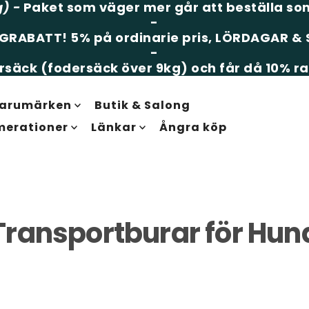
g)
-
Paket som väger mer går att beställa som
-
LGRABATT!
5% på ordinarie pris, LÖRDAGAR 
-
säck (fodersäck över 9kg) och får då 10% ra
arumärken
Butik & Salong
merationer
Länkar
Ångra köp
Transportburar för Hun