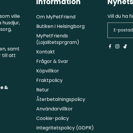
Information
Nyhets
som ville
Vill du ha 
Om MyPetFriend
 husdjur,
Butiken i Helsingborg
msorg,
MyPetFriends
(Lojalitetsprgram)
en, samt
Kontakt
till att
Frågor & Svar
Köpvillkor
Fraktpolicy
e &
Retur
Återbetalningspolicy
Användarvillkor
Cookie-policy
Integritetspolicy (GDPR)