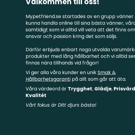
Välkommen till oss!
Mypetfriend.se startades av en grupp vänner 
kunna handla online till sina bästa vänner, våra
samtidigt som vi alltid vill veta att det finns o
ansvar och passion kring det som säljs.
Därför erbjuds enbart noga utvalda varumärk
produkter med lång hållbarhet och vi alltid ser 
finnas nära tillhands vid frågor!
Vi ger alla våra kunder en unik
Smak &
Hållbarhetsgaranti
på allt som går att äta.
Våra värdeord är
Trygghet
,
Glädje
,
Prisvärd
Kvalitét
Vårt fokus är Ditt djurs bästa!