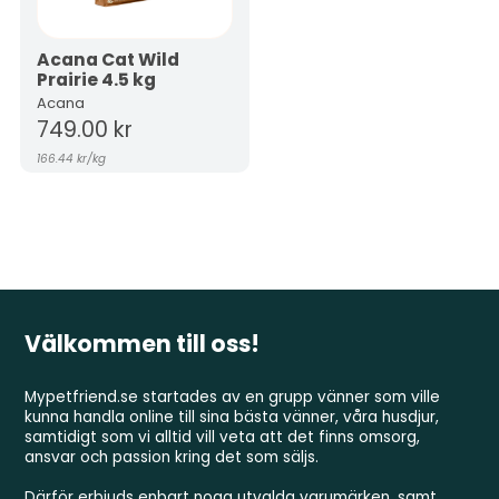
Acana Cat Wild
Prairie 4.5 kg
Acana
749.00 kr
166.44 kr
/
kg
Välkommen till oss!
Mypetfriend.se startades av en grupp vänner som ville
kunna handla online till sina bästa vänner, våra husdjur,
samtidigt som vi alltid vill veta att det finns omsorg,
ansvar och passion kring det som säljs.
Därför erbjuds enbart noga utvalda varumärken, samt