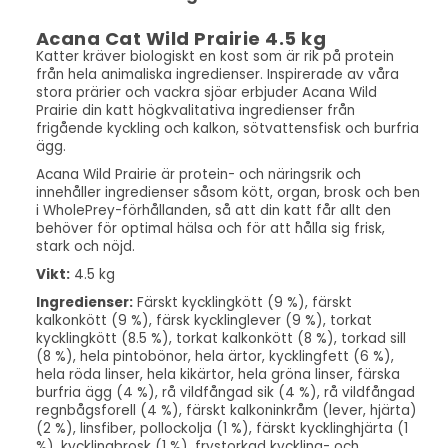
Acana Cat Wild Prairie 4.5 kg
Katter kräver biologiskt en kost som är rik på protein
från hela animaliska ingredienser. Inspirerade av våra
stora prärier och vackra sjöar erbjuder Acana Wild
Prairie din katt högkvalitativa ingredienser från
frigående kyckling och kalkon, sötvattensfisk och burfria
ägg.
Acana Wild Prairie är protein- och näringsrik och
innehåller ingredienser såsom kött, organ, brosk och ben
i WholePrey-förhållanden, så att din katt får allt den
behöver för optimal hälsa och för att hålla sig frisk,
stark och nöjd.
Vikt:
4.5 kg
Ingredienser:
Färskt kycklingkött (9 %), färskt
kalkonkött (9 %), färsk kycklinglever (9 %), torkat
kycklingkött (8.5 %), torkat kalkonkött (8 %), torkad sill
(8 %), hela pintobönor, hela ärtor, kycklingfett (6 %),
hela röda linser, hela kikärtor, hela gröna linser, färska
burfria ägg (4 %), rå vildfångad sik (4 %), rå vildfångad
regnbågsforell (4 %), färskt kalkoninkråm (lever, hjärta)
(2 %), linsfiber, pollockolja (1 %), färskt kycklinghjärta (1
%), kycklingbrosk (1 %), frystorkad kyckling- och