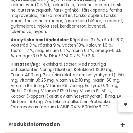
kalkonlever (0.5 %), torkad kelp, färsk hel pumpa, färsk
hel butternutsquash, färsk grönkål, färsk spenat, färska
maj roveblad, färska morötter, färska äpplen, färska
päron, färska helatranbär, färska hela blåbär, cikoriarot,
gurkmejarot, mjölktistel, kardborrerot, lavendel,
läkemalva, nypon.
Analytiska beståndsdelar:
Råprotein 37 %, råfett 18 %,
växttråd 3 %, råaska 9 %, vatten 10%, kalcium 1.6 %,
fosfor 1.2 %, magnesium 0.1 %, taurin 0.1 %, omega-6 3.5
%, omega-3 0.6 %, DHA / EPA 0.2 % / 0.2 %
Tillsatser/kg:
Tekniska tillsatser: Med naturliga
antioxidanter. Näringstillsatser: Kolinklorid: 1200 mg,
Taurin: 400 mg, Zink (zinkkelat av aminosyrahydrat): 150
mg, Vitamin B1: 25 mg, Vitamin B2: 10 mg, Niacin: 50 mg,
Vitamin B5: 8 mg, Vitamin B6: 7.5 mg, Folsyra: 0.75 mg,
Biotin: 0.01 mg, Vitamin B12: 0.1 mg, Vitamin E: 150 IU,
Koppar (koppar(II)kelat av aminosyrahydrat): 11 mg, DL-
Metionin: 99 mg. Zootekniska tillsatser: Probiotika:,
Enterococcus faecium NCIMB10415: 600x10^6 CFU.
Produktinformation