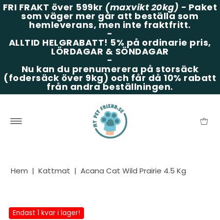
FRI FRAKT över 599kr
(maxvikt 20kg)
-
Paket
som väger mer går att beställa som
hemleverans, men inte fraktfritt.
-
ALLTID HELGRABATT!
5% på ordinarie pris,
LÖRDAGAR & SÖNDAGAR
-
Nu kan du prenumerera på storsäck
(fodersäck över 9kg) och får då 10% rabatt
från andra beställningen.
Hem
|
Kattmat
|
Acana Cat Wild Prairie 4.5 Kg
Endast 1 kvar i lager!