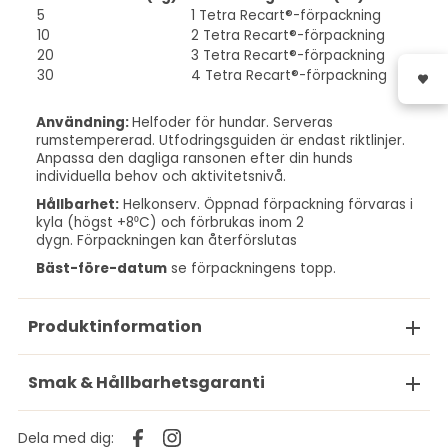
5
1 Tetra Recart®-förpackning
10
2 Tetra Recart®-förpackning
20
3 Tetra Recart®-förpackning
30
4 Tetra Recart®-förpackning
Användning:
Helfoder för hundar. Serveras
rumstempererad. Utfodringsguiden är endast riktlinjer.
Anpassa den dagliga ransonen efter din hunds
individuella behov och aktivitetsnivå.
Hållbarhet:
Helkonserv. Öppnad förpackning förvaras i
kyla (högst +8⁰C) och förbrukas inom 2
dygn.
Förpackningen kan återförslutas
Bäst-före-datum
se förpackningens topp.
Produktinformation
Smak & Hållbarhetsgaranti
Dela med dig: