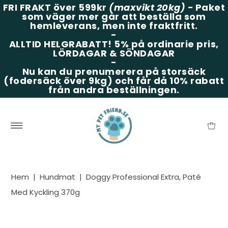
FRI FRAKT över 599kr
(maxvikt 20kg)
-
Paket
som väger mer går att beställa som
hemleverans, men inte fraktfritt.
-
ALLTID HELGRABATT!
5% på ordinarie pris,
LÖRDAGAR & SÖNDAGAR
-
Nu kan du prenumerera på storsäck
(fodersäck över 9kg) och får då 10% rabatt
från andra beställningen.
Hem
|
Hundmat
|
Doggy Professional Extra, Paté
Med Kyckling 370g