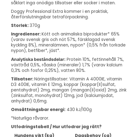
såklart inga onödiga tillsatser eller socker i maten.
Doggy Professional Extra kommer i en
praktisk,
återförslutningsbar tetraförpackning
.
Storlek:
370g
Ingredienser:
Kött och animaliska biprodukter* 65%
(varav svensk gris och nöt 57%, färsklagad svensk
kyckling 8%), mineralämnen, nypon* (0,5% från torkade
nypon), betfiber*, jäst*.
Analytiska beståndsdelar:
Protein 10%, fettinnehåll 7%,
växttråd 0,5%, råaska (mineraler) 1,7% (varav kalcium
0,3% och fosfor 0,25%), vatten 80%.
Tillsatser:
Näringstillsatser: Vitamin A 4000IE, vitamin
D3 400IE, vitamin E 12mg, koppar (koppar(II)sulfat,
pentahydrat) 2mg, mangan (mangan(II)oxid) 2mg, zink
(zinksulfat, monohydrat) 12mg, jod (kalciumjodat,
anhydrat) 0,6mg.
Omsättningsbar energi:
430 kJ/100g
*Naturliga råvaror.
Utfodringstabell / Hur utfodrar jag rätt?
Hundens vikt (kg)
Dagsbehov (ca)