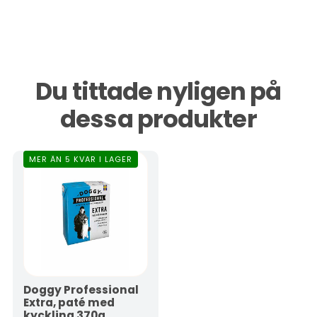
Du tittade nyligen på
dessa produkter
MER ÄN 5 KVAR I LAGER
Doggy Professional
Extra, paté med
kyckling 370g