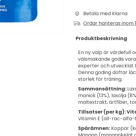
Betala med Klarna
Ordar hanteras inom 1
Produktbeskrivning
En ny valp är värdefull 
välsmakande godis vara ti
experter och utvecklat 
Denna goding doftar läck
storlek för träning.
Sammansättning:
Lax
maniok (13%), laxolja (8%)
maltextrakt, ärtfiber, t
Tillsatser (per kg): Vi
Vitamin E (all-rac-alfa-
Spårämnen:
Koppar (ko
Mangan (mangankelat av