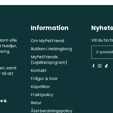
Information
Nyhets
som ville
Vill du ha 
Om MyPetFriend
 husdjur,
Butiken i Helsingborg
msorg,
MyPetFriends
(Lojalitetsprgram)
en, samt
Kontakt
till att
Frågor & Svar
Köpvillkor
Fraktpolicy
e &
Retur
Återbetalningspolicy