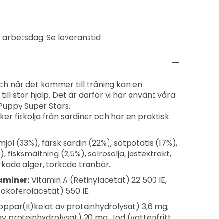
 arbetsdag. Se leveranstid
och när det kommer till träning kan en
ll stor hjälp. Det är därför vi har använt våra
Puppy Super Stars.
er fiskolja från sardiner och har en praktisk
mjöl (33%), färsk sardin (22%), sötpotatis (17%),
, fisksmältning (2,5%), solrosolja, jästextrakt,
orkade alger, torkade tranbär.
taminer:
Vitamin A (Retinylacetat) 22 500 IE,
tokoferolacetat) 550 IE.
ppar(II)kelat av proteinhydrolysat) 3,6 mg;
 proteinhydrolysat) 20 mg, Jod (vattenfritt