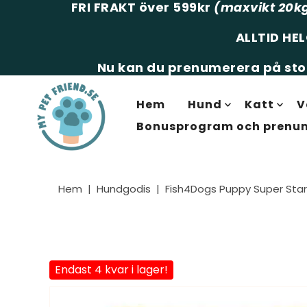
FRI FRAKT över 599kr
(maxvikt 20k
ALLTID HE
Nu kan du prenumerera på stor
Hem
Hund
Katt
V
Bonusprogram och prenu
Hem
|
Hundgodis
|
Fish4Dogs Puppy Super Star
Endast 4 kvar i lager!