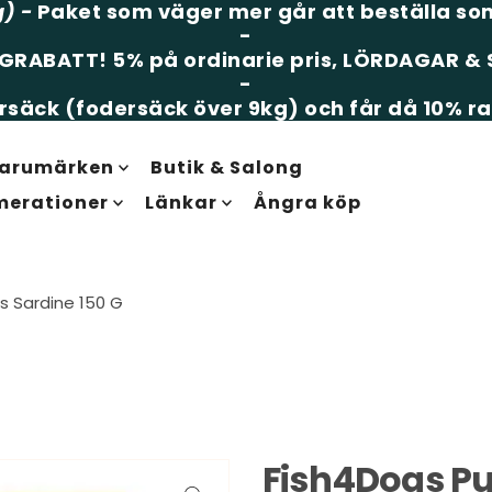
g)
-
Paket som väger mer går att beställa som
-
LGRABATT!
5% på ordinarie pris, LÖRDAGAR 
-
säck (fodersäck över 9kg) och får då 10% ra
arumärken
Butik & Salong
merationer
Länkar
Ångra köp
s Sardine 150 G
Fish4Dogs Pu