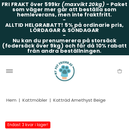
FRI FRAKT över 599kr
(maxvikt 20kg)
-
Paket
som väger mer går att beställa som
hemleverans, men inte fraktfritt.
-
ALLTID HELGRABATT!
5% på ordinarie pris,
LÖRDAGAR & SÖNDAGAR
-
Nu kan du prenumerera på storsäck
(fodersäck över 9kg) och får då 10% rabatt
från andra beställningen.
Hem
|
Kattmöbler
|
Katträd Amethyst Beige
Endast 3 kvar i lager!