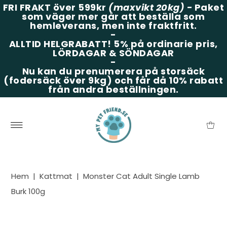
FRI FRAKT över 599kr
(maxvikt 20kg)
-
Paket
som väger mer går att beställa som
hemleverans, men inte fraktfritt.
-
ALLTID HELGRABATT!
5% på ordinarie pris,
LÖRDAGAR & SÖNDAGAR
-
Nu kan du prenumerera på storsäck
(fodersäck över 9kg) och får då 10% rabatt
från andra beställningen.
Hem
|
Kattmat
|
Monster Cat Adult Single Lamb
Burk 100g