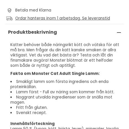
Betala med Klarna
Ordar hanteras inom 1 arbetsdag. Se leveranstid
Produktbeskrivning
Katter behöver både näringsrikt kött och vätska för att
må bra. Men frågar du din katt kanske smaken är allra
viktigast. Vet du vad det bästa är? Testa och låt din
finsmakare avgöra!
Monster blötmat är ett helfoder
som både är nyttigt och aptitligt.
Fakta om Monster Cat Adult Single Lamm:
Smakligt lamm som första ingrediens och enda
proteinkällan.
Lamm först - Full av näring som kommer från kött.
Noggrant utvalda ingredienser som är snälla mot
magen.
Fritt från gluten.
Svenskt recept.
Innehållsförteckning
Lamm 50 % (lunga, kött, hjärta, lever), mineraler, laxolja,