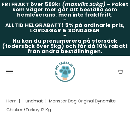
FRI FRAKT över 599kr
(maxvikt 20kg)
-
Paket
som väger mer går att beställa som
hemleverans, men inte fraktfritt.
-
ALLTID HELGRABATT!
5% på ordinarie pris,
LÖRDAGAR & SÖNDAGAR
-
Nu kan du prenumerera på storsäck
(fodersäck över 9kg) och får då 10% rabatt
från andra beställningen.
Hem
|
Hundmat
|
Monster Dog Original Dynamite
Chicken/Turkey 12 Kg