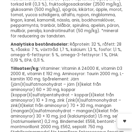
torkad krill (0,3 %), fruktooligosackarider (2500 mg/kg),
glukosamin (500 mg/kg), sjögräs, kikärtor, äpple, morot,
tomat, yucca schidigera, alfalfa, nypon, ringblomma,
lingon, kanel, kamomill, nässla, anis, bockhornsklöver,
pepparmynta, tranbär, blåbär, spirulina, apelsin, päron,
mullbär, persilja, kondroitinsulfat (50 mg/kg). *mineral
för reducering av tandsten.
Analytiska beståndsdelar:
Råprotein: 32 %, råfett: 28
%, råaska: 7 %, växttråd: 1,7 %, kalcium: 1,3 %, fosfor: 1,1 %,
omega-6-fettsyror: 5 %, omega-3-fettsyror: 1 %, DHA:
0,19 %, EPA: 0,11 %.
Tillsatser/kg:
Vitaminer: Vitamin A 24000 IE, vitamin D3
2000 IE, vitamin E 192 mg. Aminosyror: Taurin 2000 mg, L-
karnitin 100 mg. Spårelement: Järn
(järn(II)sulfatmonohydrat – järn (II)kelat från
aminosyror) 60 + 30 mg, koppar
(koppar(II)sulfatpentahydrat – koppar(II)kelat från
aminosyror) 10 + 3 mg, zink (zink(II)sulfatmonohydrat –
zink(II)kelat från aminosyror) 70 + 30 mg, mangan
(mangan(II)sulfatmonohydrat – mangan(II)kelat från
aminosyror) 30 + 10 mg, jod (kalciumjodat) 1,5 mg, selen
(natriumselenit) 0,2 mg. Bindemedel: E558, bentonit-
montmorillonit 2000 mg, E562, sepiolit 750 mg.