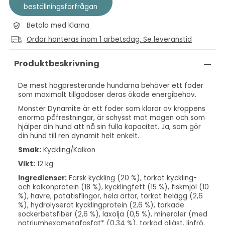
beställningsförfrågan
Betala med Klarna
Ordar hanteras inom 1 arbetsdag. Se leveranstid
Produktbeskrivning
De mest högpresterande hundarna behöver ett foder
som maximalt tillgodoser deras ökade energibehov.
Monster Dynamite är ett foder som klarar av kroppens
enorma påfrestningar, är schysst mot magen och som
hjälper din hund att nå sin fulla kapacitet. Ja, som gör
din hund till ren dynamit helt enkelt.
Smak:
Kyckling/Kalkon
Vikt:
12 kg
Ingredienser:
Färsk kyckling (20 %), torkat kyckling-
och kalkonprotein (18 %), kycklingfett (15 %), fiskmjöl (10
%), havre, potatisflingor, hela ärtor, torkat helägg (2,6
%), hydrolyserat kycklingprotein (2,6 %), torkade
sockerbetsfiber (2,6 %), laxolja (0,5 %), mineraler (med
natriumhexametafosfat* (0,34 %), torkad öljäst, linfrö,