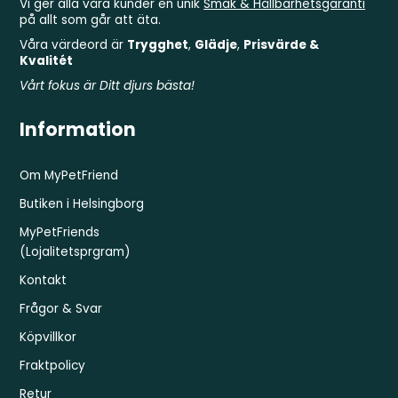
Vi ger alla våra kunder en unik
Smak & Hållbarhetsgaranti
på allt som går att äta.
Våra värdeord är
Trygghet
,
Glädje
,
Prisvärde &
Kvalitét
Vårt fokus är Ditt djurs bästa!
Information
Om MyPetFriend
Butiken i Helsingborg
MyPetFriends
(Lojalitetsprgram)
Kontakt
Frågor & Svar
Köpvillkor
Fraktpolicy
Retur