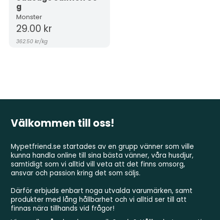
g
Monster
29.00 kr
362.50 kr
/
kg
Välkommen till oss!
Mypetfriend.se startades av en grupp vänner som ville
kunna handla online till sina bästa vänner, våra husdjur,
samtidigt som vi alltid vill veta att det finns omsorg,
ansvar och passion kring det som säljs.
Därför erbjuds enbart noga utvalda varumärken, samt
produkter med lång hållbarhet och vi alltid ser till att
finnas nära tillhands vid frågor!