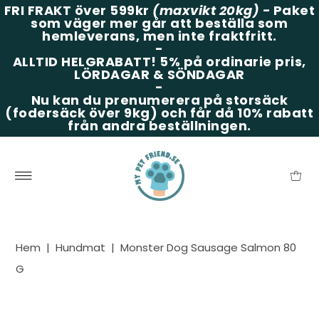
FRI FRAKT över 599kr
(maxvikt 20kg)
-
Paket
som väger mer går att beställa som
hemleverans, men inte fraktfritt.
-
ALLTID HELGRABATT!
5% på ordinarie pris,
LÖRDAGAR & SÖNDAGAR
-
Nu kan du prenumerera på storsäck
(fodersäck över 9kg) och får då 10% rabatt
från andra beställningen.
Hem
|
Hundmat
|
Monster Dog Sausage Salmon 80
G