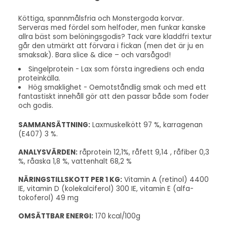
Köttiga, spannmålsfria och Monstergoda korvar.
Serveras med fördel som helfoder, men funkar kanske
allra bäst som belöningsgodis? Tack vare kladdfri textur
går den utmärkt att förvara i fickan (men det är ju en
smaksak). Bara slice & dice – och varsågod!
Singelprotein -
Lax som första ingrediens och enda
proteinkälla.
Hög smaklighet -
Oemotståndlig smak och med ett
fantastiskt innehåll gör att den passar både som foder
och godis.
SAMMANSÄTTNING:
Laxmuskelkött 97 %, karragenan
(E407) 3 %.
ANALYSVÄRDEN:
råprotein 12,1%, råfett 9,14 ,
råfiber 0,3
%, råaska 1,8 %, vattenhalt 68,2 %
NÄRINGSTILLSKOTT PER 1 KG:
Vitamin A (retinol) 4400
IE, vitamin D (kolekalciferol) 300 IE, vitamin E (alfa-
tokoferol) 49 mg
OMSÄTTBAR ENERGI:
170 kcal/100g