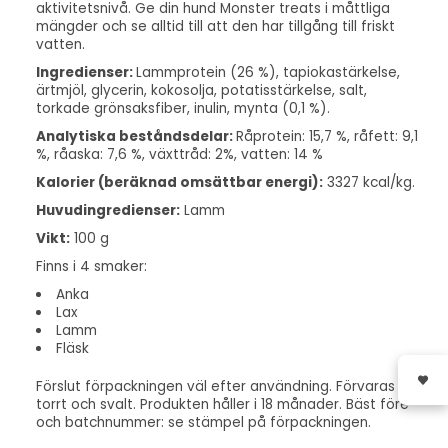
aktivitetsnivå. Ge din hund Monster treats i måttliga
mängder och se alltid till att den har tillgång till friskt
vatten.
Ingredienser:
Lammprotein (26 %), tapiokastärkelse,
ärtmjöl, glycerin, kokosolja, potatisstärkelse, salt,
torkade grönsaksfiber, inulin, mynta (0,1 %).
Analytiska beståndsdelar:
Råprotein: 15,7 %, råfett: 9,1
%, råaska: 7,6 %, växttråd: 2%, vatten: 14 %
Kalorier (beräknad omsättbar energi):
3327 kcal/kg.
Huvudingredienser:
Lamm
Vikt:
100
g
Finns i 4 smaker:
Anka
Lax
Lamm
Fläsk
Förslut förpackningen väl efter användning. Förvaras
torrt och svalt. Produkten håller i 18 månader. Bäst före
och batchnummer: se stämpel på förpackningen.