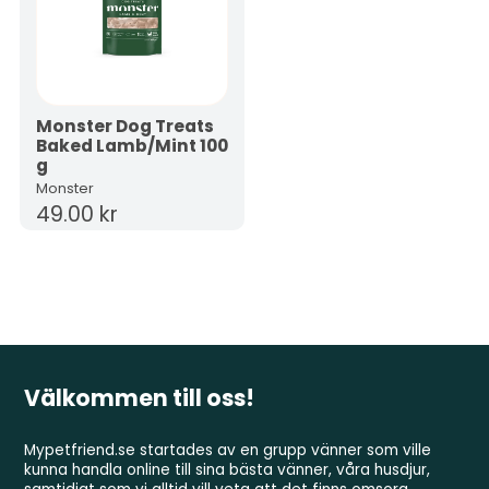
Monster Dog Treats
Baked Lamb/Mint 100
g
Monster
49.00 kr
Välkommen till oss!
Mypetfriend.se startades av en grupp vänner som ville
kunna handla online till sina bästa vänner, våra husdjur,