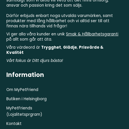
samtidigt som vi alltid vill veta att det finns omsorg,
ansvar och passion kring det som säljs.
Därför erbjuds enbart noga utvalda varumärken, samt
produkter med lång hållbarhet och vi alltid ser till att
finnas nära tillhands vid frågor!
Vi ger alla våra kunder en unik
Smak & Hållbarhetsgaranti
på allt som går att äta.
Våra värdeord är
Trygghet
,
Glädje
,
Prisvärde &
Kvalitét
Vårt fokus är Ditt djurs bästa!
Information
Om MyPetFriend
Butiken i Helsingborg
MyPetFriends
(Lojalitetsprgram)
Kontakt