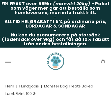
FRI FRAKT över 599kr
(maxvikt 20kg)
-
Paket
som väger mer går att beställa som
hemleverans, men inte fraktfritt.
-
ALLTID HELGRABATT!
5% på ordinarie pris,
LÖRDAGAR & SÖNDAGAR
-
Nu kan du prenumerera på storsäck
(fodersäck över 9kg) och får då 10% rabatt
från andra beställningen.
Hem
|
Hundgodis
|
Monster Dog Treats Baked
Lamb/Mint 100 G