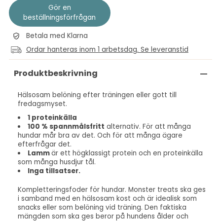
Gör en
beställningsförfrågan
Betala med Klarna
Ordar hanteras inom 1 arbetsdag. Se leveranstid
Produktbeskrivning
Hälsosam belöning efter träningen eller gott till
fredagsmyset.
1 proteinkälla
100 % spannmålsfritt
alternativ. För att många
hundar mår bra av det. Och för att många ägare
efterfrågar det.
Lamm
är ett högklassigt protein och en proteinkälla
som många husdjur tål.
Inga tillsatser.
Kompletteringsfoder för hundar. Monster treats ska ges
i samband med en hälsosam kost och är idealisk som
snacks eller som belöning vid träning. Den faktiska
mängden som ska ges beror på hundens ålder och