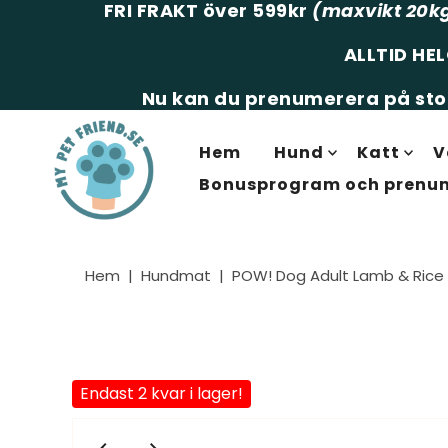
FRI FRAKT över 599kr
(maxvikt 20k
ALLTID HE
Nu kan du prenumerera på stor
Hem
Hund
Katt
V
Bonusprogram och prenu
Hem
|
Hundmat
|
POW! Dog Adult Lamb & Rice 
Endast 2 kvar i lager!