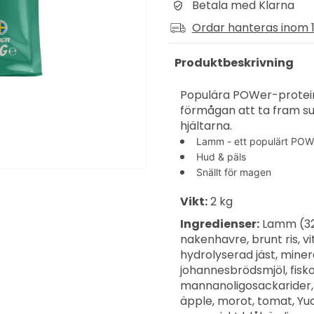
Betala med Klarna
Ordar hanteras inom 1
Produktbeskrivning
Populära POWer-protein
förmågan att ta fram s
hjältarna.
Lamm - ett populärt POWe
Hud & päls
Snällt för magen
Vikt:
2 kg
Ingredienser:
Lamm (32 
nakenhavre, brunt ris, vit
hydrolyserad jäst, mine
johannesbrödsmjöl, fiskol
mannanoligosackarider, t
äpple, morot, tomat, Yuc