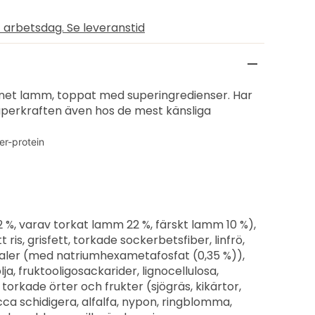
 arbetsdag. Se leveranstid
et lamm, toppat med superingredienser. Har
uperkraften även hos de mest känsliga
r-protein
%, varav torkat lamm 22 %, färskt lamm 10 %),
t ris, grisfett, torkade sockerbetsfiber, linfrö,
raler (med natriumhexametafosfat (0,35 %)),
ja, fruktooligosackarider, lignocellulosa,
orkade örter och frukter (sjögräs, kikärtor,
ca schidigera, alfalfa, nypon, ringblomma,