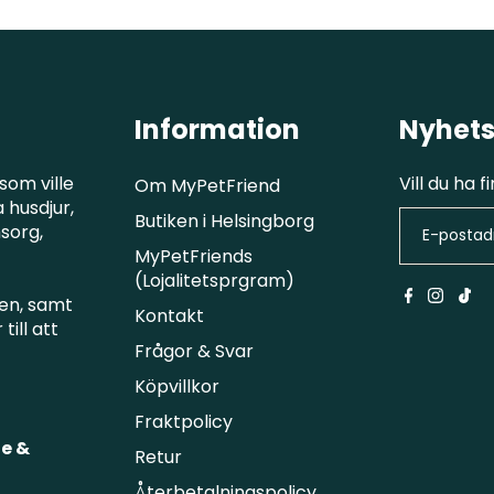
Information
Nyhets
som ville
Vill du ha 
Om MyPetFriend
 husdjur,
Butiken i Helsingborg
msorg,
MyPetFriends
(Lojalitetsprgram)
en, samt
Kontakt
till att
Frågor & Svar
Köpvillkor
Fraktpolicy
e &
Retur
Återbetalningspolicy