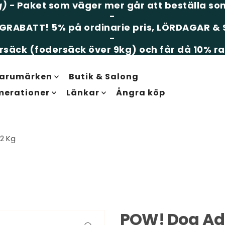
g)
-
Paket som väger mer går att beställa som
-
LGRABATT!
5% på ordinarie pris, LÖRDAGAR 
-
säck (fodersäck över 9kg) och får då 10% ra
arumärken
Butik & Salong
merationer
Länkar
Ångra köp
2 Kg
POW! Dog Adu