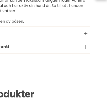
därför kan den faktiska mängden foder variera
ch hur aktiv din hund är. Se till att hunden
skt vatten.
ten av påsen.
ranti
rodukter