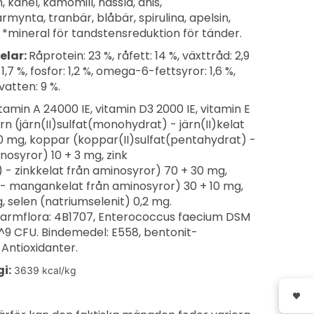
, kanel, kamomill, nässla, anis,
ynta, tranbär, blåbär, spirulina, apelsin,
). *mineral för tandstensreduktion för tänder.
elar:
Råprotein: 23 %, råfett: 14 %, växttråd: 2,9
 1,7 %, fosfor: 1,2 %, omega-6-fettsyror: 1,6 %,
vatten: 9 %.
tamin A 24000 IE, vitamin D3 2000 IE, vitamin E
n (järn(II)sulfat(monohydrat) - järn(II)kelat
0 mg, koppar (koppar(II)sulfat(pentahydrat) -
nosyror) 10 + 3 mg, zink
 - zinkkelat från aminosyror) 70 + 30 mg,
 mangankelat från aminosyror) 30 + 10 mg,
g, selen (natriumselenit) 0,2 mg.
 tarmflora: 4B1707, Enterococcus faecium DSM
0^9 CFU. Bindemedel: E558, bentonit-
Antioxidanter.
i:
3639 kcal/kg