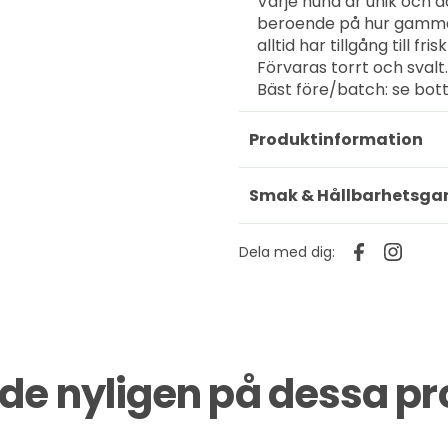
Varje hund är unik och 
beroende på hur gammal o
alltid har tillgång till fri
Förvaras torrt och svalt.
Bäst före/batch: se bot
Produktinformation
Smak & Hållbarhetsga
Dela med dig:
ade nyligen på dessa p