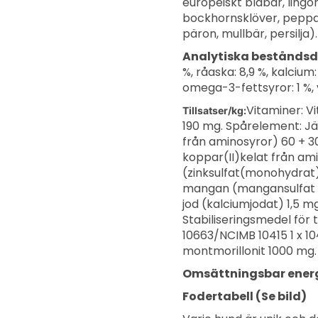
europeiskt blåbär, lingon
bockhornsklöver, pepparm
päron, mullbär, persilja
Analytiska beståndsd
%, råaska: 8,9 %, kalcium:
omega-3-fettsyror: 1 %, 
Vitaminer: Vi
Tillsatser/kg:
190 mg. Spårelement: Jär
från aminosyror) 60 + 3
koppar(II)kelat från ami
(zinksulfat(monohydrat)
mangan (mangansulfat -
jod (kalciumjodat) 1,5 m
Stabiliseringsmedel för
10663/NCIMB 10415 1 x 1
montmorillonit 1000 mg. 
Omsättningsbar energ
Fodertabell (Se bild)