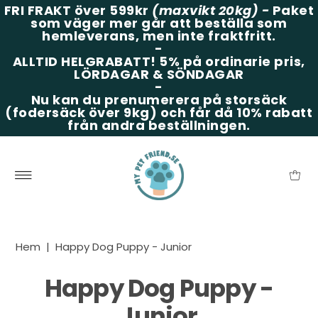
FRI FRAKT över 599kr
(maxvikt 20kg)
-
Paket
som väger mer går att beställa som
hemleverans, men inte fraktfritt.
-
ALLTID HELGRABATT!
5% på ordinarie pris,
LÖRDAGAR & SÖNDAGAR
-
Nu kan du prenumerera på storsäck
(fodersäck över 9kg) och får då 10% rabatt
från andra beställningen.
Hem
|
Happy Dog Puppy - Junior
Happy Dog Puppy -
Junior